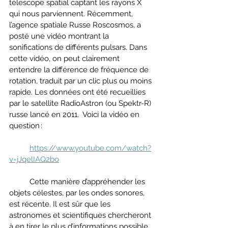
télescope spatial captant les rayons X 
qui nous parviennent. Récemment, 
l’agence spatiale Russe Roscosmos, a 
posté une vidéo montrant la 
sonifications de différents pulsars. Dans 
cette vidéo, on peut clairement 
entendre la différence de fréquence de 
rotation, traduit par un clic plus ou moins 
rapide. Les données ont été recueillies 
par le satellite RadioAstron (ou Spektr-R) 
russe lancé en 2011.  Voici la vidéo en 
question : 
https://www.youtube.com/watch?
v=jJqelIAQ2bo
	Cette manière d’appréhender les 
objets célestes, par les ondes sonores, 
est récente. Il est sûr que les 
astronomes et scientifiques chercheront 
à en tirer le plus d’informations possible 