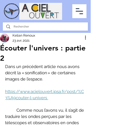
PARTENARIATS
INTERVIEWS
LA PHOTO DU CIEL
TOUS LES ARTICLES
Kelian Renoux
23 avr. 2021
Écouter l'univers : partie
2
Dans un précédent article nous avons 
décrit la « sonification » de certaines 
images de l’espace.  
https://www.acielouvert.ipsa.fr/post/%C
3%A9couter-l-univers 
	Comme nous l’avons vu, il s’agit de 
traduire les ondes perçues par les 
télescopes et observatoires en ondes 