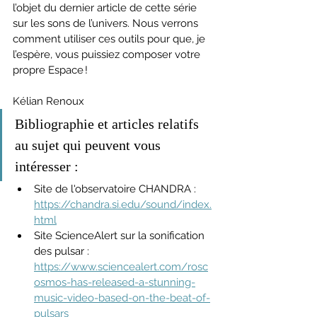
l’objet du dernier article de cette série 
sur les sons de l’univers. Nous verrons 
comment utiliser ces outils pour que, je 
l’espère, vous puissiez composer votre 
propre Espace ! 
Kélian Renoux
Bibliographie et articles relatifs 
au sujet qui peuvent vous 
intéresser :
Site de l'observatoire CHANDRA : 
https://chandra.si.edu/sound/index.
html
Site ScienceAlert sur la sonification 
des pulsar : 
https://www.sciencealert.com/rosc
osmos-has-released-a-stunning-
music-video-based-on-the-beat-of-
pulsars