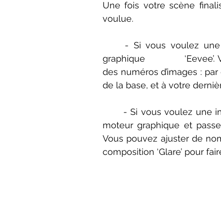
Une fois votre scène finali
voulue.
	- Si vous voulez une animation, le plus rapide sera de rester sur le moteur 
graphique 		‘Eevee’. Vous avez ensuite juste à déplacer vos objets en fonction 
des numéros d’images : par e
de la base, et à votre dernière
	- Si vous voulez une image simple mais plus détaillée, vous pouvez changer de 
moteur graphique et passer
Vous pouvez ajuster de no
composition ‘Glare’ pour fai