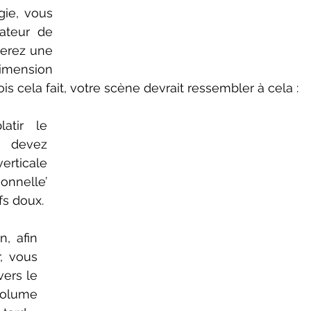
ateur de 
erez une 
imension 
ois cela fait, votre scène devrait ressembler à cela :
tir le 
 devez 
rticale 
onnelle’ 
fs doux.
, vous 
ers le 
olume 