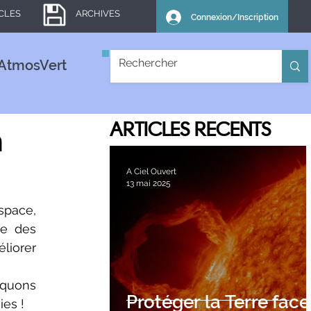
ICLES
ARCHIVES
Connexion/Inscription
AtmosVert
à
ARTICLES
RECENTS
A Ciel Ouvert
13 mai 2025
e des 
iorer 
Protéger la Terre face
es !