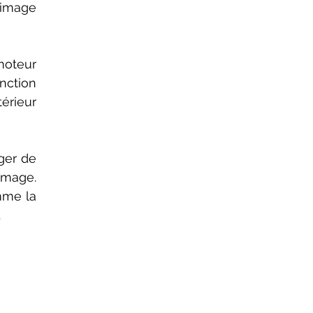
image 
érieur 
mage. 
me la 
.