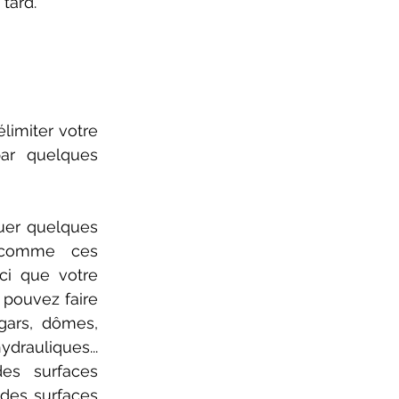
tard.
r quelques 
uer quelques 
, comme ces 
ci que votre 
 pouvez faire 
ars, dômes, 
rauliques... 
es surfaces 
des surfaces 