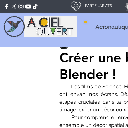
PARTENARIATS
Aéronautiq
Enzo PEREZ
31 mai 2020
Créer une 
Blender !
	Les films de Science-Fiction, et en particulier les films se déroulant dans l’espace, 
ont envahi nos écrans. Dès
étapes cruciales dans la p
l’image, créer un décor ou ré
	Pour comprendre l’envers du décor de ces films de SF dans l’espace, fabriquons 
ensemble un décor spatial a