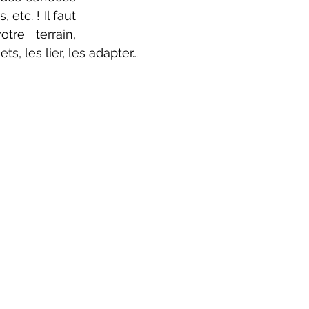
etc. ! Il faut 
re terrain, 
ts, les lier, les adapter…