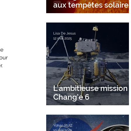
aux tempêtes solaire
?
Lisa De Jesus
12 mai 2025
our 
. 
L’ambitieuse mission
Chang’e 6
Yohan RUIZ
10 mai 2025