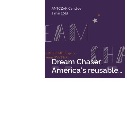
ANTCZAK Candice
2 mai 2025
Dream Chaser:
America’s reusable
space transportation
system