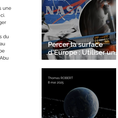
s une 
i. 
ger 
Percer la surface
au 
pe 
d'Europe : Utiliser un
 Abu 
tunnelier nucléaire
Thomas ROBERT
8 mai 2025