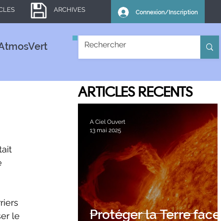
ICLES
ARCHIVES
Connexion/Inscription
AtmosVert
ARTICLES
RECENTS
A Ciel Ouvert
13 mai 2025
e 
iers 
Protéger la Terre face
er le 