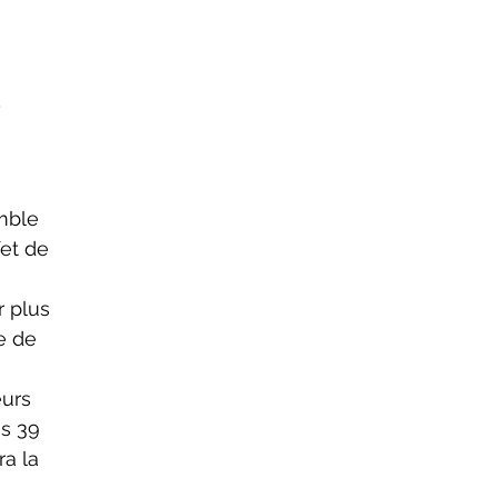
)
et de 
e de 
s 39 
a la 