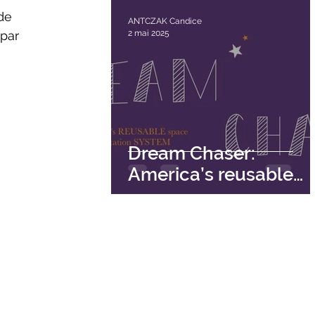
de 
ANTCZAK Candice
2 mai 2025
par 
Dream Chaser:
America’s reusable
space transportation
system