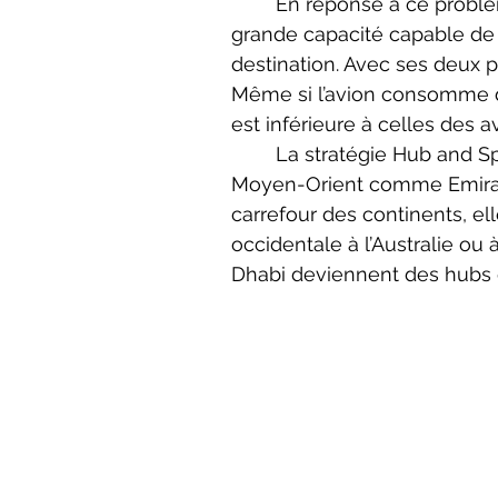
	En réponse à ce problème, Airbus choisit donc de produire un avion de plus 
grande capacité capable de 
destination. Avec ses deux p
Même si l’avion consomme d
est inférieure à celles des av
	La stratégie Hub and Spoke est très appréciée par les compagnies aériennes du 
Moyen-Orient comme Emirates
carrefour des continents, el
occidentale à l’Australie ou 
Dhabi deviennent des hubs 