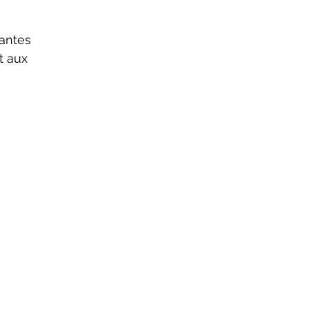
antes 
t aux 