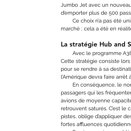
Jumbo Jet avec un nouveau 
d’emporter plus de 500 pass
	Ce choix n’a pas été uniquement motivé par le monopôle de Boeing sur ce 
marché ; cela a été en réalité
La stratégie Hub and 
	Avec le programme A380, Airbus opte pour la stratégie de l’« Hub and Spoke ». 
Cette stratégie consiste lor
pour se rendre à sa destinat
l’Amérique devra faire arrêt
	En conséquence, le nombre de lignes aériennes est limité, mais le nombre de 
passagers qui les fréquente
avions de moyenne capacité,
retrouvent saturés. C’est l
pistes, oblige d’appliquer de
fortes affluences quotidienn