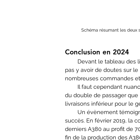
Schéma résumant les deux st
Conclusion en 2024
	Devant le tableau des livraisons et commandes des deux appareils, il ne semble 
pas y avoir de doutes sur le
nombreuses commandes et l
	Il faut cependant nuancer cette analyse. L’Airbus A380 est destiné à accueillir plus 
du double de passager que l
livraisons inférieur pour le 
	Un évènement témoigne particulièrement des différentes stratégies et de leurs 
succès. En février 2019, la 
derniers A380 au profit de 70
fin de la production des A38