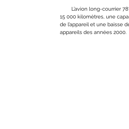
	L’avion long-courrier 787 a donc été dessiné avec une autonomie proche de 
15 000 kilomètres, une capac
de l’appareil et une baisse
appareils des années 2000.