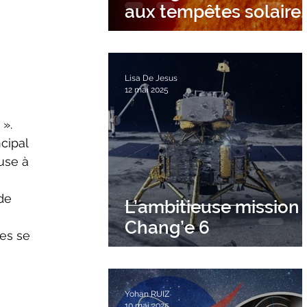
aux tempêtes solaire
?
Lisa De Jesus
12 mai 2025
cipal 
use à 
L’ambitieuse mission
Chang’e 6
es se 
 
 
Yohan RUIZ
10 mai 2025