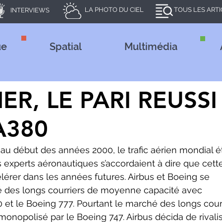
LA PHOTO DU CIEL
TOUS LES ART
INTERVIEWS
ue
Spatial
Multimédia
R, LE PARI REUSSI
A380
 experts aéronautiques s’accordaient à dire que cett
érer dans les années futures. Airbus et Boeing se 
é des longs courriers de moyenne capacité avec 
 et le Boeing 777. Pourtant le marché des longs courr
monopolisé par le Boeing 747. Airbus décida de rivalis