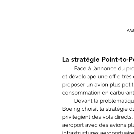
A38
La stratégie Point-to-P
	Face à l’annonce du programme européen, Boeing prend une direction opposée 
et développe une offre très 
proposer un avion plus petit
consommation en carburant 
	Devant la problématique de saturation des hubs évoqués précédemment, 
Boeing choisit la stratégie d
privilégient des vols directs
aéroport avec des avions plu
infrastructures aéroportuair