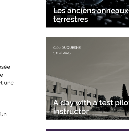
Les anciens anneaux
terrestres
Cléo DUQUESNE
5 mai 2025
e 
et une 
A day with a test pilo
instructor
’un 