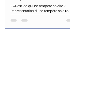
I. Qu’est-ce qu’une tempête solaire ?
Représentation d'une tempête solaire.
Tous les onze ans environ, lorsque l’activité
solaire...