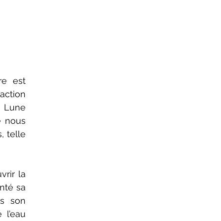
e est 
action 
 Lune 
e nous 
 telle 
rir la 
nté sa 
s son 
l’eau 