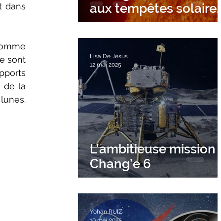
t dans 
aux tempêtes solaire
?
comme 
Lisa De Jesus
e sont 
12 mai 2025
pports 
 de la 
lunes. 
L’ambitieuse mission
Chang’e 6
Yohan RUIZ
10 mai 2025