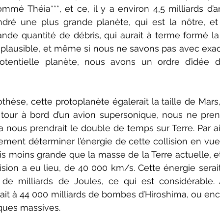
mmé Théia***, et ce, il y a environ 4,5 milliards d’a
ndré une plus grande planète, qui est la nôtre, et a
ande quantité de débris, qui aurait à terme formé la
s plausible, et même si nous ne savons pas avec exac
tentielle planète, nous avons un ordre d’idée d
hèse, cette protoplanète égalerait la taille de Mars,
 tour à bord d’un avion supersonique, nous ne prend
 nous prendrait le double de temps sur Terre. Par ail
ent déterminer l’énergie de cette collision en vue 
is moins grande que la masse de la Terre actuelle, et
lision a eu lieu, de 40 000 km/s. Cette énergie serai
 de milliards de Joules, ce qui est considérable. A 
ait à 44 000 milliards de bombes d’Hiroshima, ou enc
iques massives.