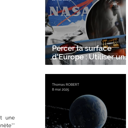
Percer la surface
d'Europe : Utiliser un
tunnelier nucléaire
Thomas ROBERT
8 mai 2025
t une 
nète** 