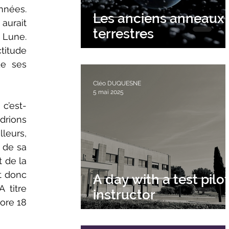
nnées. 
Les anciens anneaux
urait 
terrestres
 Lune. 
titude 
e ses 
Cléo DUQUESNE
5 mai 2025
 c’est-
rions 
leurs, 
de sa 
 de la 
t donc 
A day with a test pilo
titre 
instructor
ore 18 