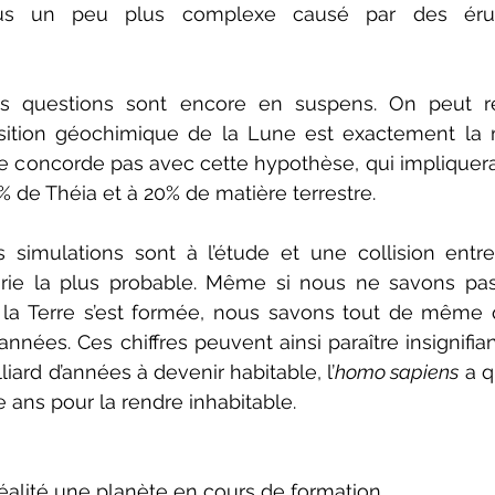
ssus un peu plus complexe causé par des érup
 questions sont encore en suspens. On peut rel
ition géochimique de la Lune est exactement la
ne concorde pas avec cette hypothèse, qui impliquera
 de Théia et à 20% de matière terrestre.
 simulations sont à l’étude et une collision entre
orie la plus probable. Même si nous ne savons pas
 la Terre s’est formée, nous savons tout de même qu
années. Ces chiffres peuvent ainsi paraître insignifiant
illiard d’années à devenir habitable, l’
homo sapiens
 a q
 ans pour la rendre inhabitable. 
éalité une planète en cours de formation.