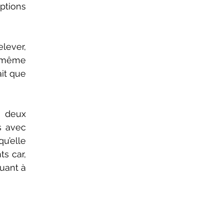
tions 
ever, 
 même 
it que 
 deux 
 avec 
’elle 
s car, 
uant à 