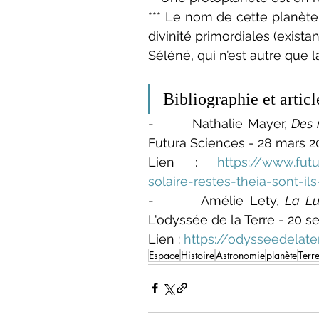
*** Le nom de cette planète 
divinité primordiales (exist
Séléné, qui n’est autre que 
Bibliographie et articl
-        Nathalie Mayer, 
Des 
Futura Sciences - 28 mars 2
Lien : 
https://www.fut
solaire-restes-theia-sont-i
-        Amélie Lety, 
La Lu
L'odyssée de la Terre - 20 
Lien : 
https://odysseedelate
Espace
Histoire
Astronomie
planète
Terr