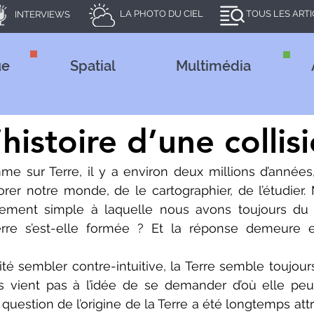
LA PHOTO DU CIEL
TOUS LES ART
INTERVIEWS
ue
Spatial
Multimédia
’histoire d’une collis
mme sur Terre, il y a environ deux millions d’années
er notre monde, de le cartographier, de l’étudier. M
ivement simple à laquelle nous avons toujours du 
rre s’est-elle formée ? Et la réponse demeure e
té sembler contre-intuitive, la Terre semble toujours
s vient pas à l’idée de se demander d’où elle peut
a question de l’origine de la Terre a été longtemps attr