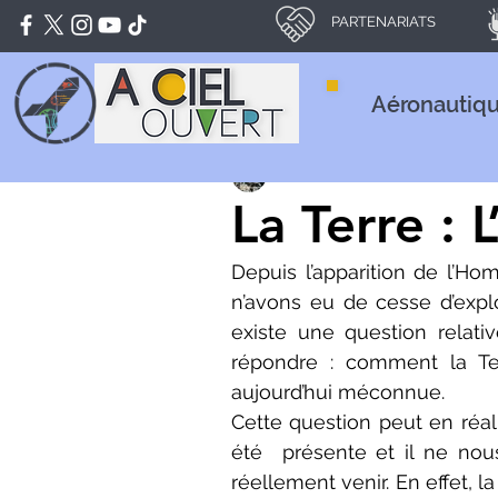
PARTENARIATS
Aéronautiq
Matéo GAUDIN
28 déc. 2021
La Terre : L
Depuis l’apparition de l’Ho
n’avons eu de cesse d’explor
existe une question relat
répondre : comment la Te
aujourd’hui méconnue.
Cette question peut en réali
été  présente et il ne nou
réellement venir. En effet, l