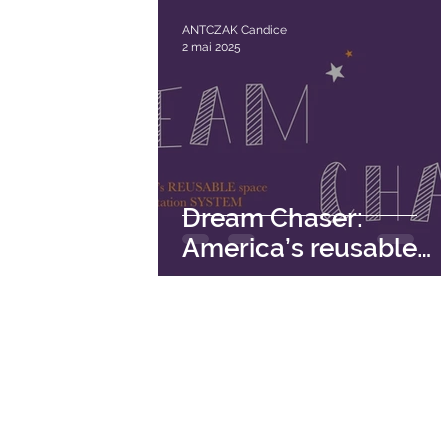
ANTCZAK Candice
2 mai 2025
Dream Chaser:
America’s reusable
space transportation
system