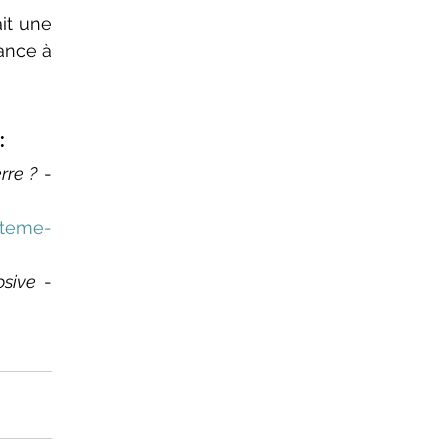
it une 
ance à 
:
rre ?
 - 
steme-
osive
 - 