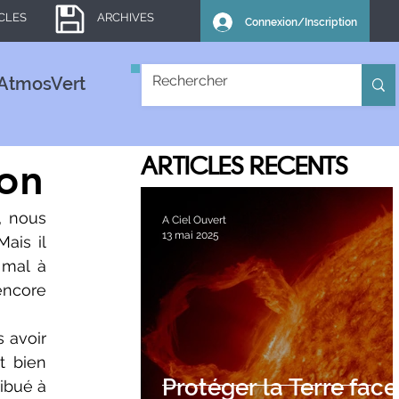
ICLES
ARCHIVES
Connexion/Inscription
AtmosVert
ion
ARTICLES
RECENTS
, nous 
A Ciel Ouvert
13 mai 2025
ais il 
mal à 
ncore 
 avoir 
 bien 
Protéger la Terre face
ibué à 