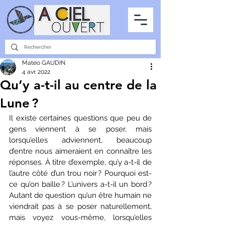
PARTENARIATS
INTERVIEWS
LA PHOTO DU CIEL
TOUS LES ARTICLES
Matéo GAUDIN
4 avr. 2022
Qu’y a-t-il au centre de la
Lune ?
Il existe certaines questions que peu de 
gens viennent à se poser, mais 
lorsqu’elles adviennent, beaucoup 
d’entre nous aimeraient en connaître les 
réponses. À titre d’exemple, qu’y a-t-il de 
l’autre côté d’un trou noir ? Pourquoi est-
ce qu’on baille ? L’univers a-t-il un bord ? 
Autant de question qu’un être humain ne 
viendrait pas à se poser naturellement, 
mais voyez vous-même, lorsqu’elles 