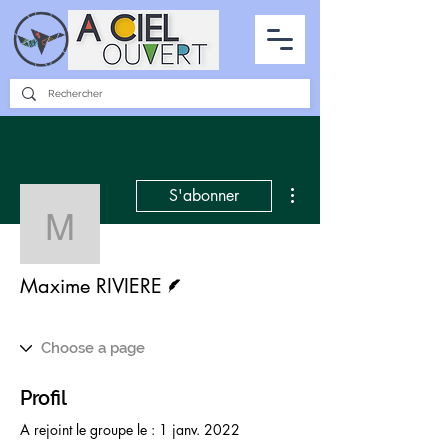
PARTENARIATS
INTERVIEWS
LA PHOTO DU CIEL
TOUS LES ARTICLES
Plus d'actions
S'abonner
Maxime RIVIERE
Écrivain
Maxime RIVIERE
Profil
A rejoint le groupe le : 1 janv. 2022