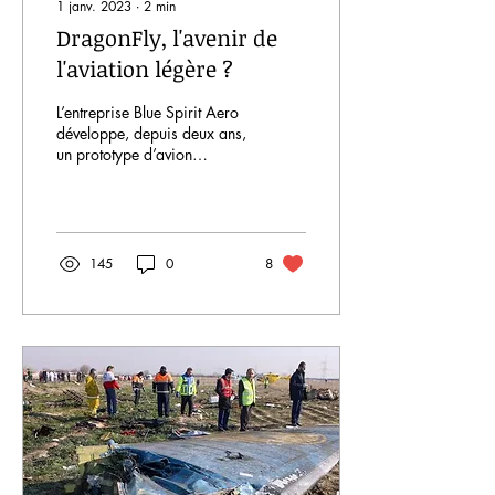
1 janv. 2023
∙
2
min
DragonFly, l'avenir de
l'aviation légère ?
L’entreprise Blue Spirit Aero
développe, depuis deux ans,
un prototype d’avion
(quadriplace). Je vous
propose un tour d'horizon
du projet.
145
0
8