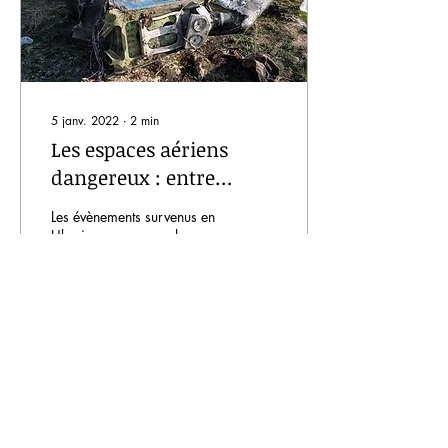
5 janv. 2022
∙
2
min
Les espaces aériens
dangereux : entre
interdiction de survol et
Les évènements survenus en
simple précaution.
Ukraine ou encore plus
récemment en Iran sont la
preuve irréfutable que les
conflits géopolitiques sur
terre peuv
1335
2
10
Voir plus