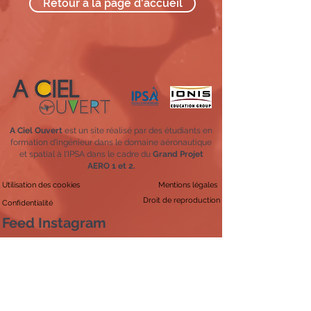
Retour à la page d'accueil
A Ciel Ouvert
est un site réalisé par des étudiants en
formation d'ingénieur dans le domaine aéronautique
et spatial à l'IPSA dans le cadre du
Grand Projet
AERO 1 et 2.
Utilisation des cookies
Mentions légales
Droit de reproduction
Confidentialité
Feed Instagram