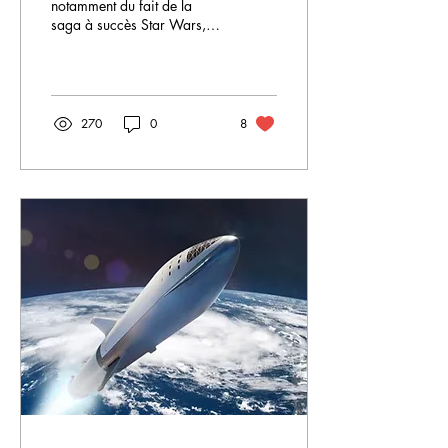
notamment du fait de la
saga à succès Star Wars,
une guerre dans l’espace
ressemblerait à cela : des
vaisseaux qui...
270
0
8