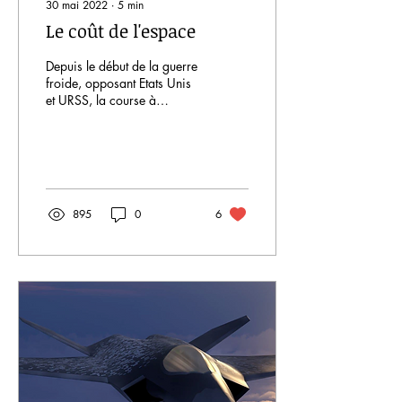
30 mai 2022
∙
5
min
Le coût de l'espace
Depuis le début de la guerre
froide, opposant Etats Unis
et URSS, la course à
l’espace n’a cessé de
gagner en puissance. En
effet,...
895
0
6