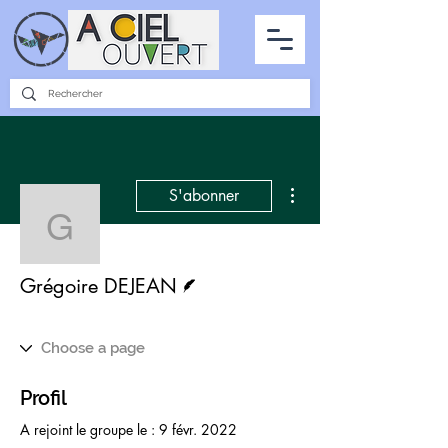
PARTENARIATS
INTERVIEWS
LA PHOTO DU CIEL
TOUS LES ARTICLES
Plus d'actions
S'abonner
Grégoire DEJEAN
Écrivain
Grégoire DEJEAN
Profil
A rejoint le groupe le : 9 févr. 2022