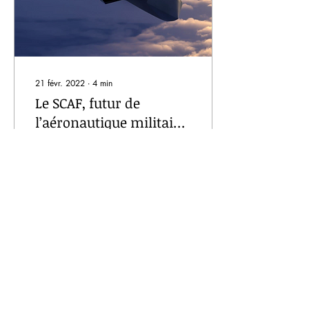
21 févr. 2022
∙
4
min
Le SCAF, futur de
l’aéronautique militaire
Européenne
La France et l’Europe plus
généralement ont toujours
été à la pointe de l’aviation
militaire. En effet, à la suite
de la Seconde Guerre...
516
0
7