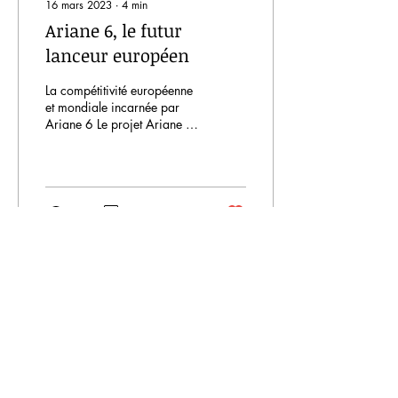
16 mars 2023
∙
4
min
Ariane 6, le futur
lanceur européen
La compétitivité européenne
et mondiale incarnée par
Ariane 6 Le projet Ariane 6
a été pensé depuis un bon
moment déjà, depuis 2014
pour...
97
0
12
A Ciel Ouvert
est un site réalisé par des étudiants en
formation d'ingénieur dans le domaine aéronautique
et spatial à l'IPSA dans le cadre du
Grand Projet
AERO 1 et 2.