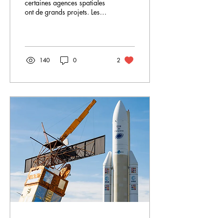
certaines agences spatiales
ont de grands projets. Les
hommes sont fascinés par
l’espace. Et pour cause :
vaste, i
140
0
2