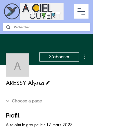
PARTENARIATS
INTERVIEWS
LA PHOTO DU CIEL
TOUS LES ARTICLES
Plus d'actions
S'abonner
ARESSY Alyssa
Écrivain
ARESSY Alyssa
Profil
A rejoint le groupe le : 17 mars 2023