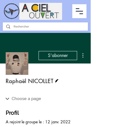
PARTENARIATS
INTERVIEWS
LA PHOTO DU CIEL
TOUS LES ARTICLES
Plus d'actions
S'abonner
Écrivain
Raphaël NICOLLET
Profil
A rejoint le groupe le : 12 janv. 2022