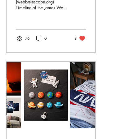
(webbtelescope.org)
Timeline of the James Webb
Space Telescope -
Wikipedia
76
0
8