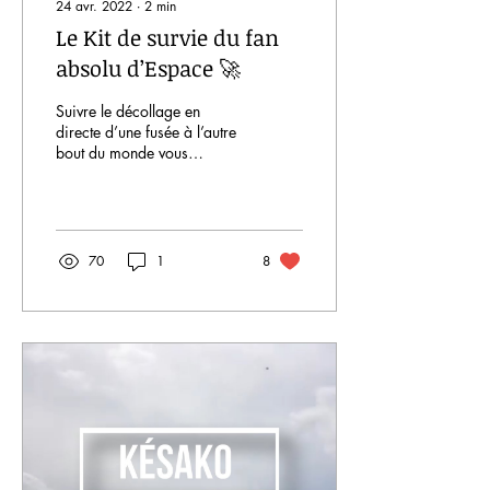
24 avr. 2022
∙
2
min
Le Kit de survie du fan
absolu d’Espace 🚀
Suivre le décollage en
directe d’une fusée à l’autre
bout du monde vous
passionne ? Ecouter et
revoir en boucle les
conversations et...
70
1
8