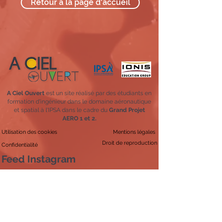
Retour à la page d'accueil
A Ciel Ouvert
est un site réalisé par des étudiants en
formation d'ingénieur dans le domaine aéronautique
et spatial à l'IPSA dans le cadre du
Grand Projet
AERO 1 et 2.
Utilisation des cookies
Mentions légales
Droit de reproduction
Confidentialité
Feed Instagram