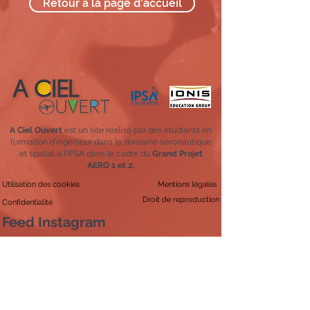
Retour à la page d'accueil
A Ciel Ouvert
est un site réalisé par des étudiants en
formation d'ingénieur dans le domaine aéronautique
et spatial à l'IPSA dans le cadre du
Grand Projet
AERO 1 et 2.
Utilisation des cookies
Mentions légales
Droit de reproduction
Confidentialité
Feed Instagram