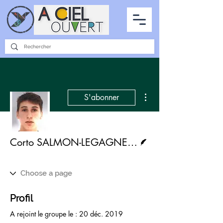
PARTENARIATS
INTERVIEWS
LA PHOTO DU CIEL
TOUS LES ARTICLES
Plus d'actions
S'abonner
Écrivain
Corto SALMON-LEGAGNEUR
Profil
A rejoint le groupe le : 20 déc. 2019