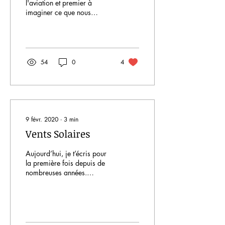
l'aviation et premier à
imaginer ce que nous
appelons aujourd'hui
"avion", une histoire parfois
mystérieuse.
54
0
4
9 févr. 2020
∙
3
min
Vents Solaires
Aujourd’hui, je t’écris pour
la première fois depuis de
nombreuses années.
Aujourd’hui, l’apocalypse a
commencé.