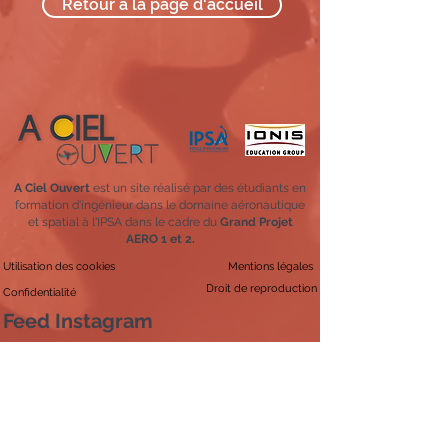
Retour à la page d'accueil
A Ciel Ouvert
est un site réalisé par des étudiants en
formation d'ingénieur dans le domaine aéronautique
et spatial à l'IPSA dans le cadre du
Grand Projet
AERO 1 et 2.
Utilisation des cookies
Mentions légales
Droit de reproduction
Confidentialité
Feed Instagram