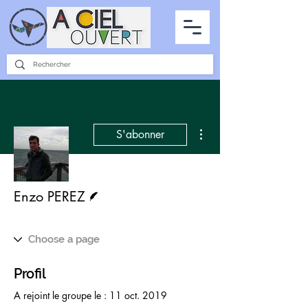
PARTENARIATS
INTERVIEWS
LA PHOTO DU CIEL
TOUS LES ARTICLES
Plus d'actions
S'abonner
Écrivain
Enzo PEREZ
Profil
A rejoint le groupe le : 11 oct. 2019