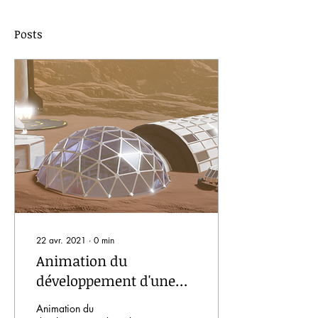
Posts
22 avr. 2021
∙
0
min
Animation du
développement d'une
base martienne
Animation du