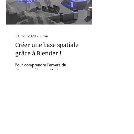
31 mai 2020
∙
3
min
Créer une base spatiale
grâce à Blender !
Pour comprendre l’envers du
décor des films de SF dans
l’espace, fabriquons
ensemble un décor spatial
assez simple !
310
0
54
Voir plus