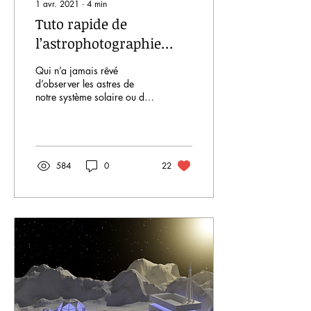
1 avr. 2021
∙
4
min
Tuto rapide de
l’astrophotographie
planétaire
Qui n’a jamais rêvé
d’observer les astres de
notre système solaire ou des
nébuleuses ? De nos jours
plus que jamais, nous
pouvons les...
584
0
22