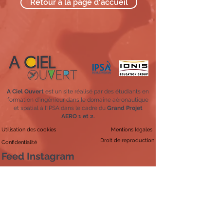
Retour à la page d'accueil
A Ciel Ouvert
est un site réalisé par des étudiants en
formation d'ingénieur dans le domaine aéronautique
et spatial à l'IPSA dans le cadre du
Grand Projet
AERO 1 et 2.
Utilisation des cookies
Mentions légales
Droit de reproduction
Confidentialité
Feed Instagram