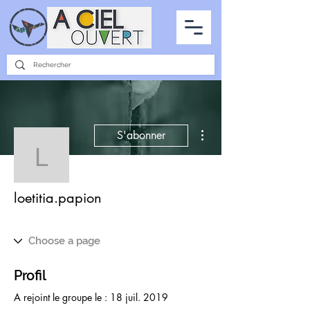
PARTENARIATS
INTERVIEWS
LA PHOTO DU CIEL
TOUS LES ARTICLES
Plus d'actions
S'abonner
loetitia.papion
loetitia.papion
Profil
A rejoint le groupe le : 18 juil. 2019