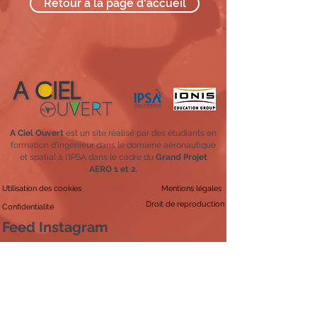
Retour à la page d'accueil
A Ciel Ouvert
est un site réalisé par des étudiants en
formation d'ingénieur dans le domaine aéronautique
et spatial à l'IPSA dans le cadre du
Grand Projet
AERO 1 et 2.
Utilisation des cookies
Mentions légales
Droit de reproduction
Confidentialité
Feed Instagram