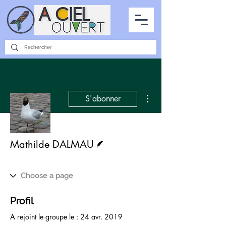
PARTENARIATS
INTERVIEWS
LA PHOTO DU CIEL
TOUS LES ARTICLES
Plus d'actions
S'abonner
Écrivain
Mathilde DALMAU
Profil
A rejoint le groupe le : 24 avr. 2019