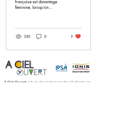
française est davantage
féminine, lorsqu’on
s’intéresse au domaine
scientifique et technique ou
plus précisément...
330
0
5
A Ciel Ouvert
est un site réalisé par des étudiants en
formation d'ingénieur dans le domaine aéronautique
et spatial à l'IPSA dans le cadre du
Grand Projet
AERO 1 et 2.
Utilisation des cookies
Mentions légales
Droit de reproduction
Confidentialité
Feed Instagram