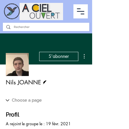
PARTENARIATS
INTERVIEWS
LA PHOTO DU CIEL
TOUS LES ARTICLES
Plus d'actions
S'abonner
Écrivain
Nils JOANNE
Profil
A rejoint le groupe le : 19 févr. 2021