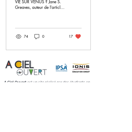
VIE SUR VENUS ? Jane S.
Greaves, auteur de l’article
du Nature Astronomy, a mis
en avant une mesure assez...
74
0
17
A Ciel Ouvert
est un site réalisé par des étudiants en
formation d'ingénieur dans le domaine aéronautique
et spatial à l'IPSA dans le cadre du
Grand Projet
AERO 1 et 2.
Utilisation des cookies
Mentions légales
Droit de reproduction
Confidentialité
Feed Instagram