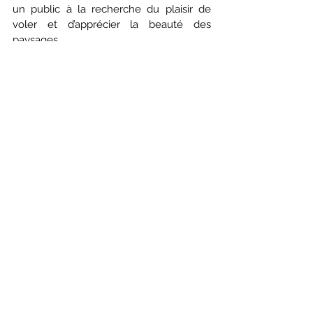
un public à la recherche du plaisir de 
voler et d’apprécier la beauté des 
paysages… 
Sources :
https://www.youtube.com/watch?
v=9UeRtIP5V0w
 - "DECOUVERTE 
DE L'AUTOGYRE. DU RAFALE A 
L'ULM.", "ATE" CHUET
https://www.youtube.com/watch?