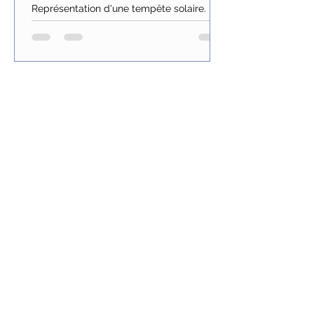
Représentation d'une tempête solaire.
Tous les onze ans environ, lorsque l’activité
solaire...