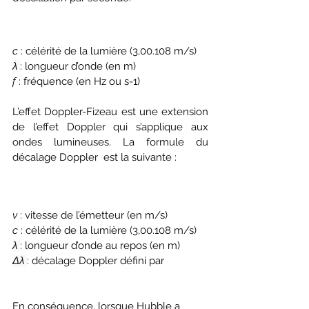
c 
: célérité de la lumière (3,00.108 m/s)
λ
: longueur d’onde (en m)
f 
: fréquence (en Hz ou s-1)
L’effet Doppler-Fizeau est une extension 
de l’effet Doppler qui s’applique aux 
ondes lumineuses. La formule du 
décalage Doppler  est la suivante :
v
 :
 vitesse de l’émetteur (en m/s)
c
 : célérité de la lumière (3,00.108 m/s)
λ
: longueur d’onde au repos (en m)
Δλ
: décalage Doppler défini par 
En conséquence, lorsque Hubble a 