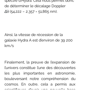
spectre d’Hydra. Cela nous permet donc 
de déterminer le décalage Doppler 
Δλ
 (54,222 – 2,357 = 51,865 nm).
Ainsi, la vitesse de récession de la 
galaxie Hydra A est d’environ de 39 200 
km/s
Finalement, la preuve de l’expansion de 
l’univers constitue l’une des découvertes 
les plus importantes en astronomie, 
bouleversant notre compréhension du 
cosmos. En outre, cela a permis aux 
scientifiques d’avoir une nouvelle base 
sur laquelle fondée leurs recherches et 
à envisager de nouveaux horizons de 
possibilités. Par ailleurs, la découverte de 
l’accélération de cette expansion, 