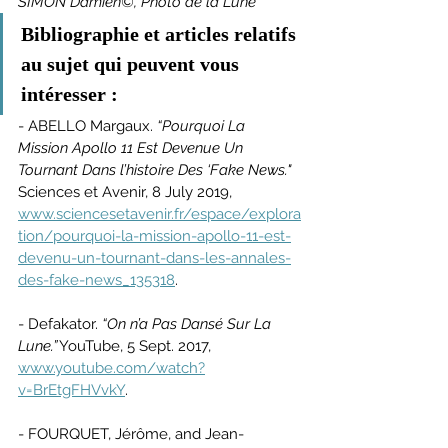
SIMON Damien©, Photo de la Lune 
Bibliographie et articles relatifs 
au sujet qui peuvent vous 
intéresser :
- ABELLO Margaux. 
“Pourquoi La 
Mission Apollo 11 Est Devenue Un 
Tournant Dans l’histoire Des ‘Fake News." 
Sciences et Avenir, 8 July 2019, 
www.sciencesetavenir.fr/espace/explora
tion/pourquoi-la-mission-apollo-11-est-
devenu-un-tournant-dans-les-annales-
des-fake-news_135318
.
- Defakator. 
“On n’a Pas Dansé Sur La 
Lune.”
 YouTube, 5 Sept. 2017, 
www.youtube.com/watch?
v=BrEtgFHVvkY
.
‌- FOURQUET, Jérôme, and Jean-