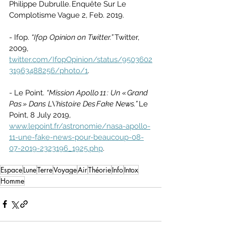
Philippe Dubrulle. Enquête Sur Le 
Complotisme Vague 2, Feb. 2019.
- Ifop. 
“Ifop Opinion on Twitter.” 
Twitter, 
2009, 
twitter.com/IfopOpinion/status/9503602
31963488256/photo/1
.
- Le Point. 
“Mission Apollo 11 : Un « Grand 
Pas » Dans L\’histoire Des Fake News.” 
Le 
Point, 8 July 2019, 
www.lepoint.fr/astronomie/nasa-apollo-
11-une-fake-news-pour-beaucoup-08-
07-2019-2323196_1925.php
.
Espace
Lune
Terre
Voyage
Air
Théorie
Info
Intox
Homme