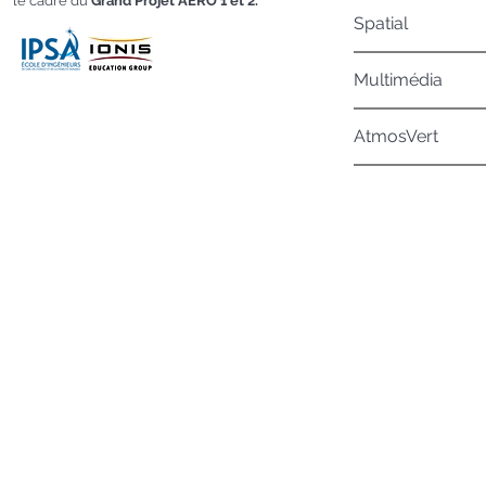
le cadre du
Grand Projet AERO 1 et 2.
Spatial
Multimédia
AtmosVert