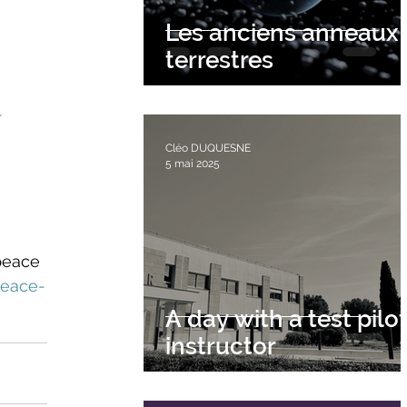
Les anciens anneaux
terrestres
-
Cléo DUQUESNE
5 mai 2025
peace 
peace-
A day with a test pilo
instructor