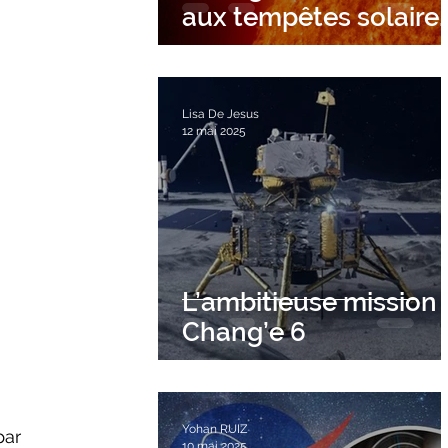
aux tempêtes solaire
?
Lisa De Jesus
12 mai 2025
L’ambitieuse mission
Chang’e 6
Yohan RUIZ
10 mai 2025