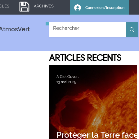
ICLES
ARCHIVES
Connexion/Inscription
AtmosVert
ARTICLES
RECENTS
A Ciel Ouvert
13 mai 2025
Protéger la Terre face