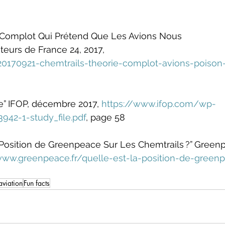
Du Complot Qui Prétend Que Les Avions Nous 
eurs de France 24, 2017, 
20170921-chemtrails-theorie-complot-avions-poison
” IFOP, décembre 2017, 
https://www.ifop.com/wp-
42-1-study_file.pdf
, page 58
 Position de Greenpeace Sur Les Chemtrails ?” Green
ww.greenpeace.fr/quelle-est-la-position-de-green
aviation
Fun facts