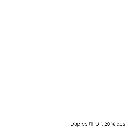
	D’après l’IFOP, 20 % des français pensent que les traînées blanches laissées par 