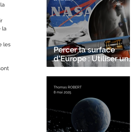
la 
 la 
 les 
Percer la surface
d'Europe : Utiliser un
tunnelier nucléaire
Thomas ROBERT
8 mai 2025