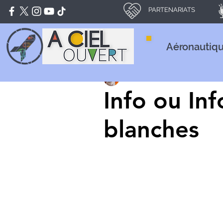
PARTENARIATS
Aéronautiq
Théo PILLEVESSE
22 mai 202
Info ou Inf
blanches