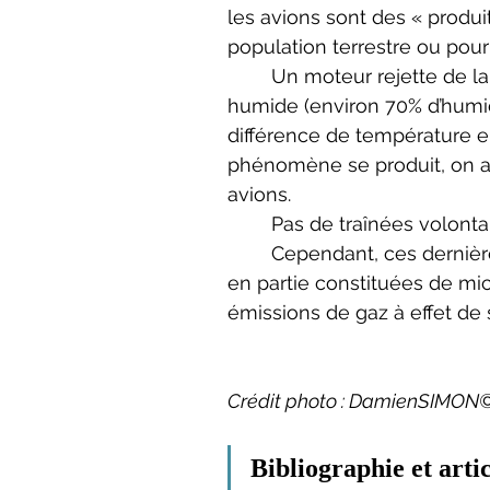
les avions sont des « produi
population terrestre ou pour
	Un moteur rejette de la vapeur d’eau lors de son fonctionnement. Dans un air 
humide (environ 70% d’humid
différence de température ent
phénomène se produit, on ass
avions. 
	Pas de traînées volont
	Cependant, ces dernières ne sont pas tout à fait inoffensives. En effet, elles sont 
en partie constituées de mic
émissions de gaz à effet de
Crédit photo : DamienSIMON©
Bibliographie et artic