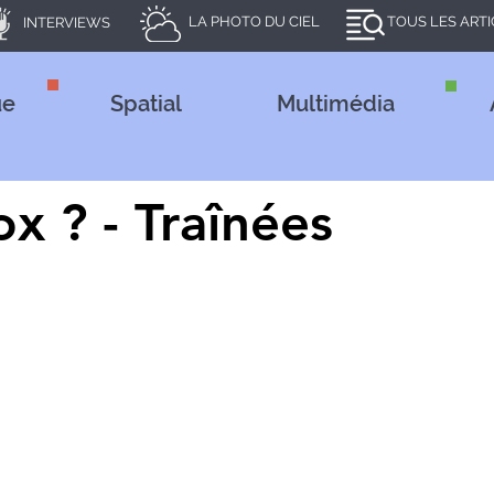
LA PHOTO DU CIEL
TOUS LES ART
INTERVIEWS
ue
Spatial
Multimédia
0
ox ? - Traînées