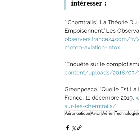
intéresser :
“‘Chemtrails’ : La Théorie 
Empoisonnent.” Les Observat
observers.france24.com/fr/
meteo-aviation-intox
“Enquête sur le complotisme
content/uploads/2018/03/39
‌Greenpeace. “Quelle Est La
France, 11 décembre 2019, 
w
sur-les-chemtrails/
Aéronautique
Avion
Aérien
Technologie