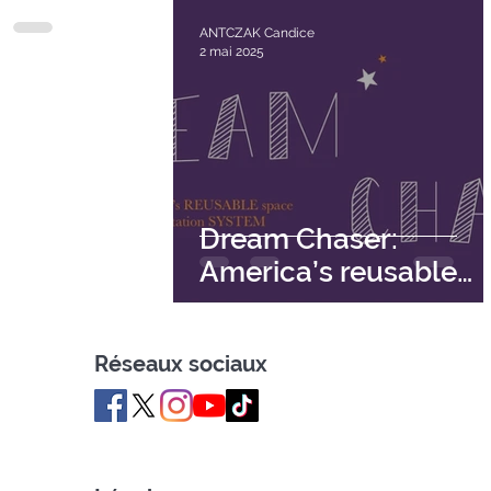
ANTCZAK Candice
2 mai 2025
Dream Chaser:
America’s reusable
space transportation
system
Réseaux sociaux