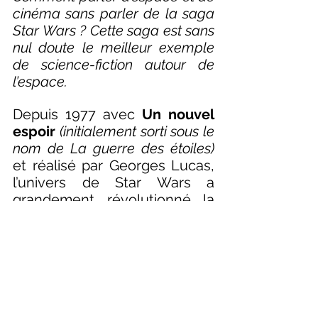
cinéma sans parler de la saga 
Star Wars ? Cette saga est sans 
nul doute le meilleur exemple 
de science-fiction autour de 
l’espace. 
Depuis 1977 avec 
Un nouvel 
espoir
(initialement sorti sous le 
nom de La guerre des étoiles) 
et réalisé par Georges Lucas, 
l’univers de Star Wars a 
grandement révolutionné la 
vision que nous avons du 
monde spatial, des 
civilisations, des technologies 
ou encore de la biodiversité. 
Entre guerres de civilisations 
interstellaires et diversité 