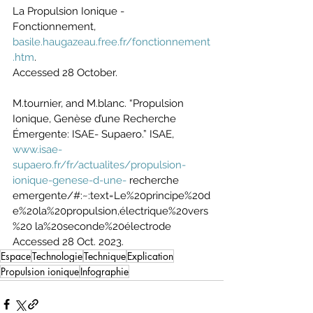
La Propulsion Ionique - 
Fonctionnement, 
basile.haugazeau.free.fr/fonctionnement
.htm
.
Accessed 28 October.
M.tournier, and M.blanc. “Propulsion 
Ionique, Genèse d’une Recherche 
Émergente: ISAE- Supaero.” ISAE, 
www.isae-
supaero.fr/fr/actualites/propulsion-
ionique-genese-d-une-
 recherche 
emergente/#:~:text=Le%20principe%20d
e%20la%20propulsion,électrique%20vers
%20 la%20seconde%20électrode 
Accessed 28 Oct. 2023.
Espace
Technologie
Technique
Explication
Propulsion ionique
Infographie