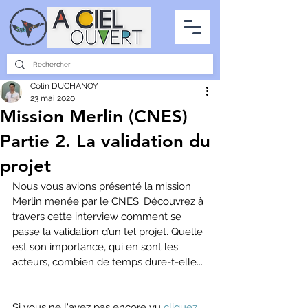
PARTENARIATS
INTERVIEWS
LA PHOTO DU CIEL
TOUS LES ARTICLES
Colin DUCHANOY
23 mai 2020
Mission Merlin (CNES)
Partie 2. La validation du
projet
Nous vous avions présenté la mission 
Merlin menée par le CNES. Découvrez à 
travers cette interview comment se 
passe la validation d’un tel projet. Quelle 
est son importance, qui en sont les 
acteurs, combien de temps dure-t-elle...
Si vous ne l'avez pas encore vu 
cliquez 