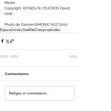
Merlin 
Copyright: ©CNES/ill./DUCROS David, 
2016  
Photo de DamienSIMON© NGC7000
Espace
Univers
Satellite
Cnes
projet
video
Commentaires
Rédigez un commentaire...