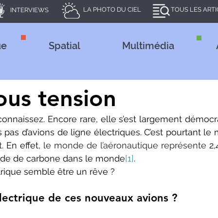
LA PHOTO DU CIEL
TOUS LES ART
INTERVIEWS
ue
Spatial
Multimédia
ous tension
connaissez. Encore rare, elle s’est largement démocra
s pas d’avions de ligne électriques. C’est pourtant le
. En effet, 
le monde de l’aéronautique représente
 2,
xyde de carbone dans le monde
[1]
. 
trique semble être un rêve ?
électrique de ces nouveaux avions ?