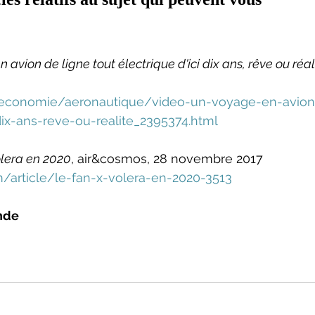
 avion de ligne tout électrique d'ici dix ans, rêve ou réal
fr/economie/aeronautique/video-un-voyage-en-avio
-dix-ans-reve-ou-realite_2395374.html
olera en 2020
, air&cosmos, 28 novembre 2017
/article/le-fan-x-volera-en-2020-3513
nde