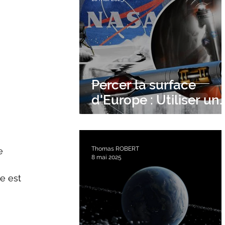
Percer la surface
d'Europe : Utiliser un
tunnelier nucléaire
Thomas ROBERT
e 
8 mai 2025
e est 