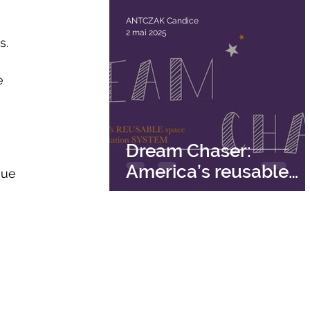
ANTCZAK Candice
2 mai 2025
. 
e 
Dream Chaser:
America’s reusable
que 
space transportation
system