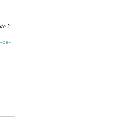
ité ?
, 
n-de-