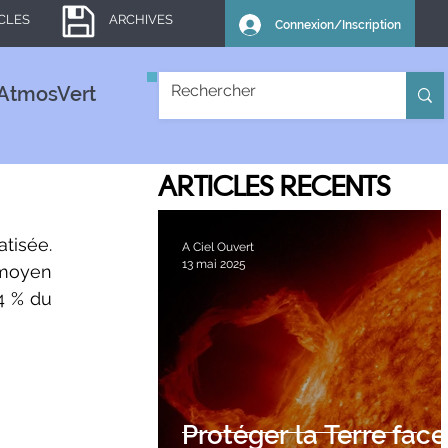
ICLES
ARCHIVES
Connexion/Inscription
AtmosVert
ARTICLES
RECENTS
tisée. 
A Ciel Ouvert
13 mai 2025
 moyen 
4 % du 
Protéger la Terre face