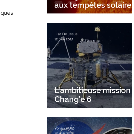
aux tempêtes solaire
iques 
?
Lisa De Jesus
12 mai 2025
L’ambitieuse mission
Chang’e 6
Yohan RUIZ
10 mai 2025