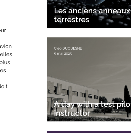
Les anciens anneaux
terrestres
ur 
avion 
Cléo DUQUESNE
elles 
5 mai 2025
plus 
es 
 
oit 
 
A day with a test pilo
instructor
 