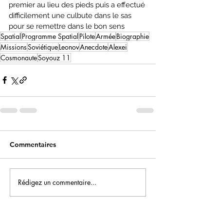
premier au lieu des pieds puis a effectué 
difficilement une culbute dans le sas 
pour se remettre dans le bon sens
Spatial
Programme Spatial
Pilote
Armée
Biographie
Missions
Soviétique
Leonov
Anecdote
Alexei
Cosmonaute
Soyouz 11
Commentaires
Rédigez un commentaire...