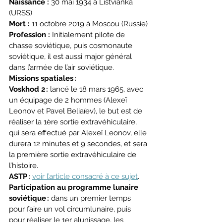
Naissance : 
30 mai 1934 à Listvianka 
(URSS)
Mort
:
 11 octobre 2019 à Moscou (Russie)
Profession :
 Initialement pilote de 
chasse soviétique, puis cosmonaute 
soviétique, il est aussi major général 
dans l’armée de l’air soviétique.
Missions spatiales :
Voskhod 2 :
 lancé le 18 mars 1965, avec 
un équipage de 2 hommes (Alexeï 
Leonov et Pavel Beliaïev), le but est de 
réaliser la 1ère sortie extravéhiculaire, 
qui sera effectué par Alexeï Leonov, elle 
durera 12 minutes et 9 secondes, et sera 
la première sortie extravéhiculaire de 
l’histoire.
ASTP :
voir l’article consacré à ce sujet
.
Participation au programme lunaire 
soviétique :
 dans un premier temps 
pour faire un vol circumlunaire, puis 
pour réaliser le 1er alunissage, les 